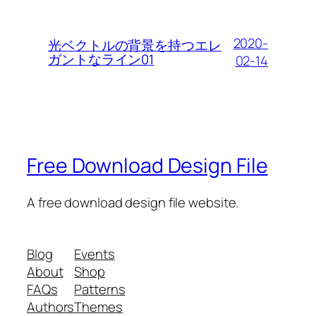
2020-
光ベクトルの背景を持つエレ
ガントなライン01
02-14
Free Download Design File
A free download design file website.
Blog
Events
About
Shop
FAQs
Patterns
Authors
Themes