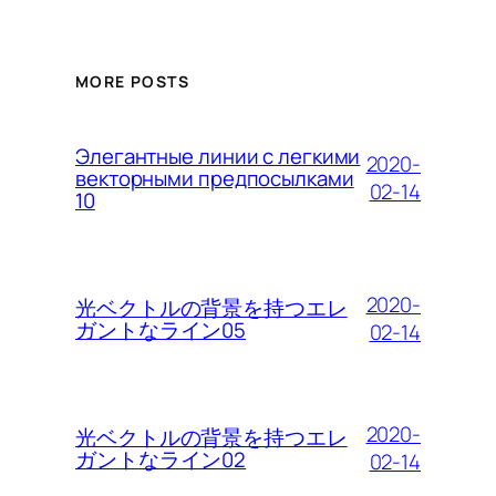
MORE POSTS
Элегантные линии с легкими
2020-
векторными предпосылками
02-14
10
2020-
光ベクトルの背景を持つエレ
ガントなライン05
02-14
2020-
光ベクトルの背景を持つエレ
ガントなライン02
02-14