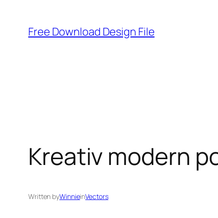
Skip
to
Free Download Design File
content
Kreativ modern p
Written by
Winnie
in
Vectors