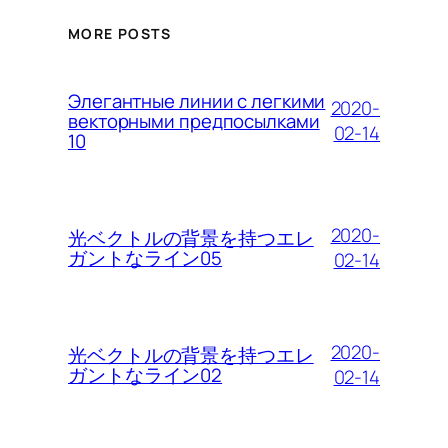
MORE POSTS
Элегантные линии с легкими
2020-
векторными предпосылками
02-14
10
2020-
光ベクトルの背景を持つエレ
ガントなライン05
02-14
2020-
光ベクトルの背景を持つエレ
ガントなライン02
02-14