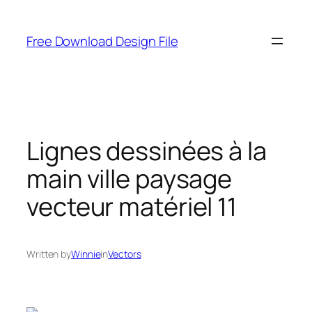
Skip
to
Free Download Design File
content
Lignes dessinées à la
main ville paysage
vecteur matériel 11
Written by
Winnie
in
Vectors