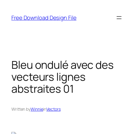
Skip
to
Free Download Design File
content
Bleu ondulé avec des
vecteurs lignes
abstraites 01
Written by
Winnie
in
Vectors